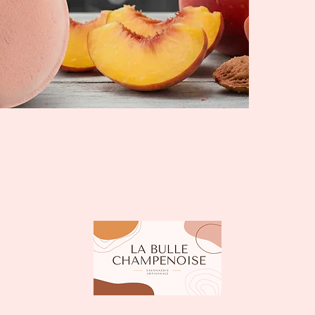
baik
huil
de c
frag
tart
La 
per
avec
en c
bac
bic
dans
perm
cana