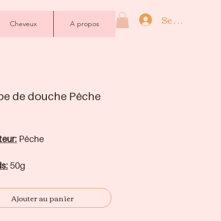
Se connecter
Cheveux
A propos
e de douche Pêche
Prix
eur:
Pêche
s:
50g
édients
Français
Ajouter au panier
édients:
Acide citrique,