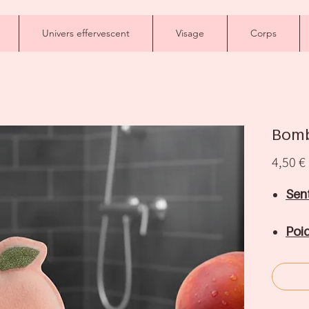
Univers effervescent
Visage
Corps
Bomb
4,50 €
Sent
Poid
Ingr
Ingr