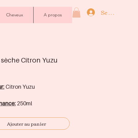
Se connecter
Cheveux
A propos
 sèche Citron Yuzu
Prix
r:
Citron Yuzu
nance:
250ml
nant:
Flacon plastique avec
Ajouter au panier
e service distributrice