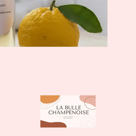
Utilis
Ingréd
d'aman
huile 