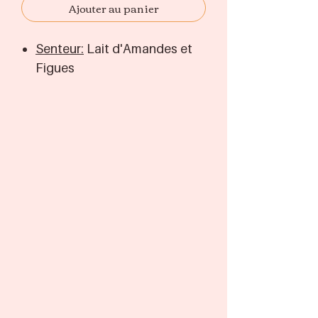
Ajouter au panier
Senteur:
Lait d'Amandes et
Figues
Savon à la coupe:
100g >
8,50€
Ingrédients
Français
Ingrédients:
Glycérine, eau
de rivage, Lauret sulfate de
sodium, poudre de Chondrus
Crispus (carraghénine),
phénoxyéthanol, pentétate
de pentasodiul, étidronate de
tétrasodium, parfum, mica,