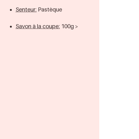
Senteur:
Pastèque
Savon à la coupe:
100g >
8,50€
Ingrédients
Français
Ingrédients:
Glycérine, eau
de rivage, Lauret sulfate de
sodium, poudre de Chondrus
Crispus (carraghénine),
phénoxyéthanol, pentétate
de pentasodiul, étidronate de
tétrasodium, parfum, mica,
dioxyde de titane, oxyde de
fer, oxyde d'étain, limonene,