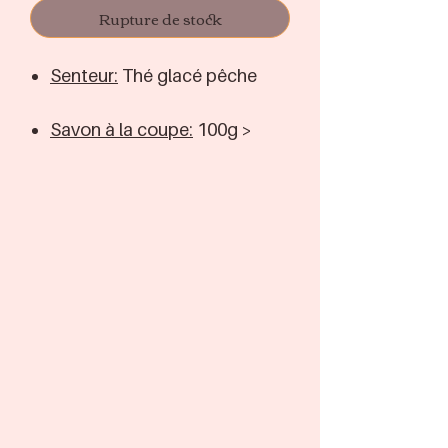
Rupture de stock
Senteur:
Thé glacé pêche
Savon à la coupe:
100g >
6,50€
Ingrédients
Français
Ingrédients:
Glycérine, eau
de rivage, Lauret sulfate de
sodium, poudre de Chondrus
Crispus (carraghénine),
phénoxyéthanol, pentétate
de pentasodiul, étidronate de
tétrasodium, parfum, mica,