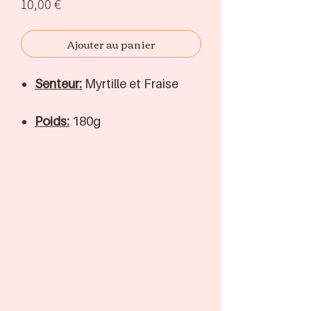
Prix
10,00 €
Ajouter au panier
Senteur:
Myrtille et Fraise
Poids:
180g
Ingrédients
Français
Ingrédients:
Agar-Agar, base
naturel de gel douche,
bambou, huile d'amande
douce, gel d'Aloe Vera,
colorant alimentaire, arôme
de Grasse