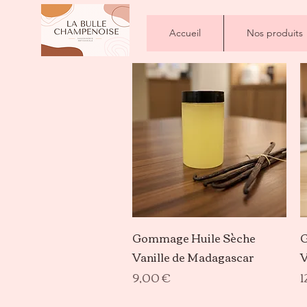
Accueil
Nos produits
Aperçu rapide
Gommage Huile Sèche
G
Vanille de Madagascar
V
Prix
P
9,00 €
1