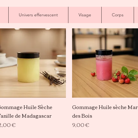
Univers effervescent
Visage
Corps
Aperçu rapide
Aperçu rapide
ommage Huile Sèche
Gommage Huile sèche Mar
anille de Madagascar
des Bois
rix
Prix
2,00 €
9,00 €