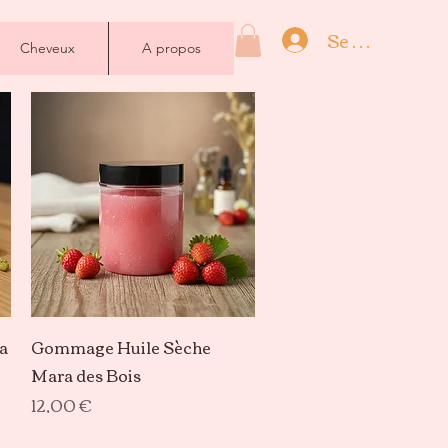
Se connecter
Cheveux
A propos
Aperçu rapide
a
Gommage Huile Sèche
Mara des Bois
Prix
12,00 €