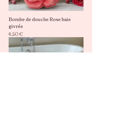
Bombe de douche Rose baie
givrée
Prix
4,50 €
Sel de bain Fruit du Dragon et
Framboise