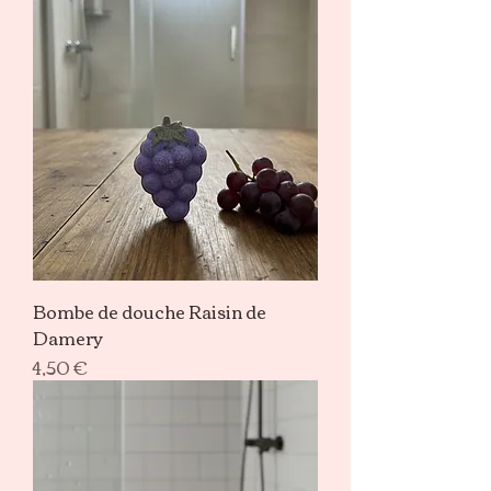
Bombe de douche Raisin de
Damery
Prix
4,50 €