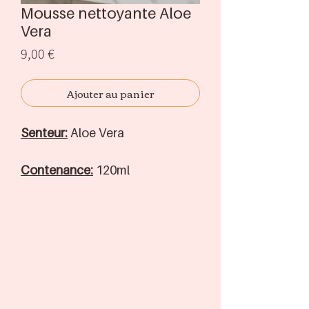
Mousse nettoyante Aloe
Vera
Prix
9,00 €
Ajouter au panier
Senteur:
Aloe Vera
Contenance:
120ml
Ingrédients
Français
Ingrédients:
Aloe, Vitamine E,
Vitamine C, Calendula et arôme
d'Aloe.